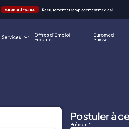
Euromed France
Recrutement et remplacement médical
Offres d’Emploi
Euromed
Services
Euromed
Suisse
Postuler à ce
Prénom *