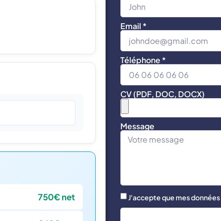
Email *
Téléphone *
CV (PDF, DOC, DOCX)
Message
750€ net
J'accepte que mes données s