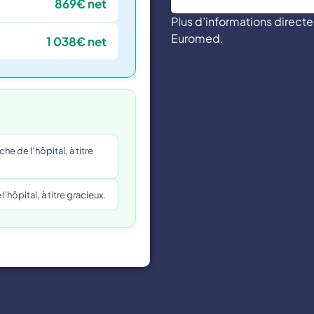
869€ net
Plus d’informations direc
Euromed.
1 038€ net
e de l’hôpital, à titre
'hôpital, à titre gracieux.