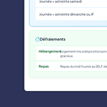
Journée + astreinte samedi
Journée + astreinte dimanche ou JF
Défraiements
Hébergement
Logement mis à disposition proch
gracieux.
Repas
Repas du midi fournis au SELF de l