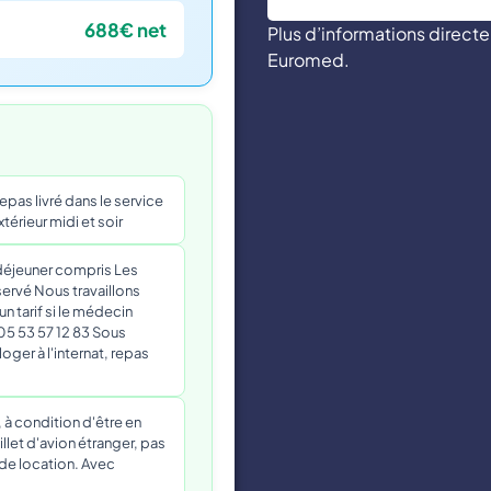
688€ net
Plus d’informations direc
Euromed.
epas livré dans le service
térieur midi et soir
 déjeuner compris Les
rvé Nous travaillons
un tarif si le médecin
 05 53 57 12 83 Sous
oger à l'internat, repas
, à condition d'être en
llet d'avion étranger, pas
e de location. Avec