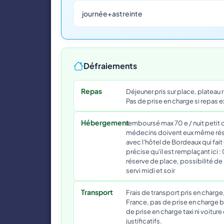
journée+astreinte
Défraiements
Repas
Déjeuner pris sur place, plateau r
Pas de prise en charge si repas ex
Hébergement
remboursé max 70 e / nuit petit
médecins doivent eux même rése
avec l'hôtel de Bordeaux qui fait 
précise qu'il est remplaçant ici :
réserve de place, possibilité de l
servi midi et soir
Transport
Frais de transport pris en charge
France, pas de prise en charge bi
de prise en charge taxi ni voitur
justificatifs.