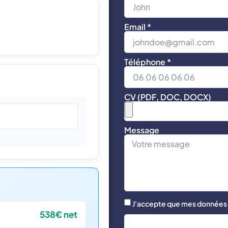
Email *
Téléphone *
CV (PDF, DOC, DOCX)
Message
J'accepte que mes données s
538€ net