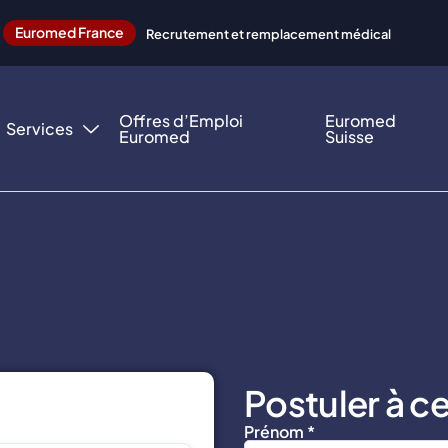
Euromed France
Recrutement et remplacement médical
Offres d’Emploi
Euromed
Services
Euromed
Suisse
Postuler à ce
Prénom *