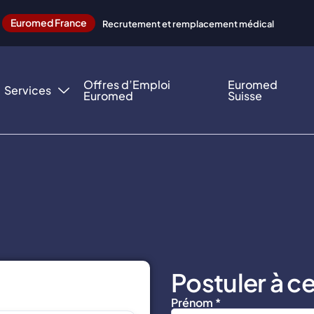
Euromed France
Recrutement et remplacement médical
Offres d’Emploi
Euromed
Services
Euromed
Suisse
Postuler à ce
Prénom *