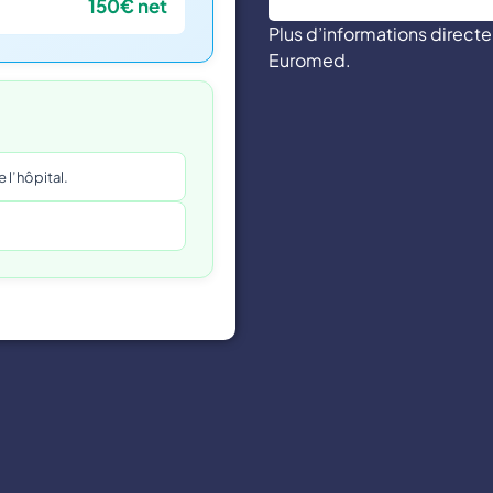
150€ net
Plus d’informations direc
Euromed.
l’hôpital.