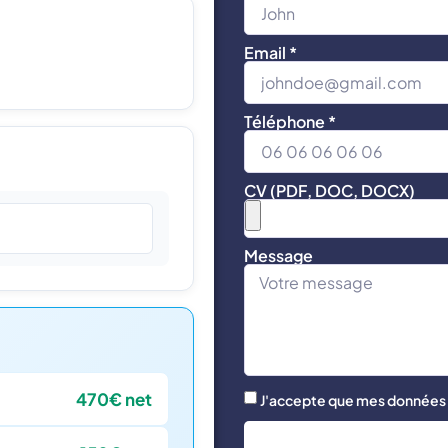
Email *
Téléphone *
CV (PDF, DOC, DOCX)
Message
470€ net
J'accepte que mes données s