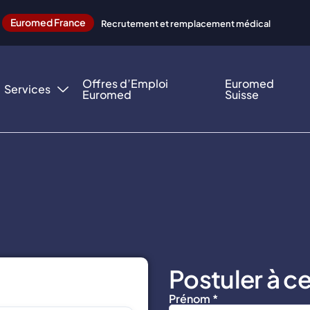
Euromed France
Recrutement et remplacement médical
Offres d’Emploi
Euromed
Services
Euromed
Suisse
Postuler à ce
Prénom *