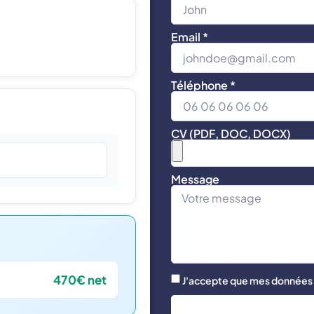
Email *
Téléphone *
CV (PDF, DOC, DOCX)
Message
470€ net
J'accepte que mes données s