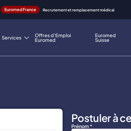
Euromed France
Recrutement et remplacement médical
Offres d’Emploi
Euromed
Services
Euromed
Suisse
Postuler à ce
Prénom *