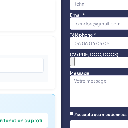
Email *
Téléphone *
CV (PDF, DOC, DOCX)
Message
J'accepte que mes données s
n fonction du profil