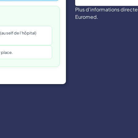
Plus d’informations direc
Euromed.
au self de l’hôpital)
 place.