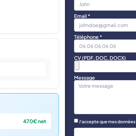
Email *
Téléphone *
CV (PDF, DOC, DOCX)
Message
470€ net
J'accepte que mes données s