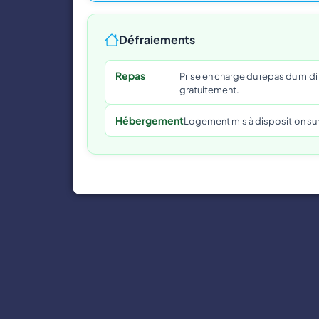
Défraiements
Repas
Prise en charge du repas du midi (
gratuitement.
Hébergement
Logement mis à disposition sur