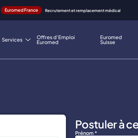
Euromed France
Recrutement et remplacement médical
Offres d’Emploi
Euromed
Services
Euromed
Suisse
Postuler à ce
Prénom *