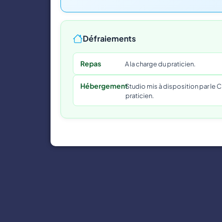
Défraiements
Repas
A la charge du praticien.
Hébergement
Studio mis à disposition par le 
praticien.