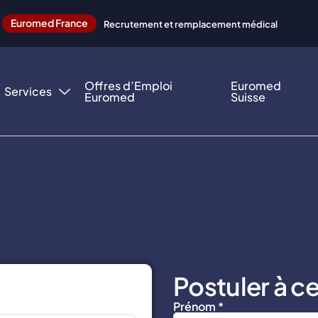
Euromed France
Recrutement et remplacement médical
Offres d’Emploi
Euromed
Services
Euromed
Suisse
Postuler à ce
Prénom *