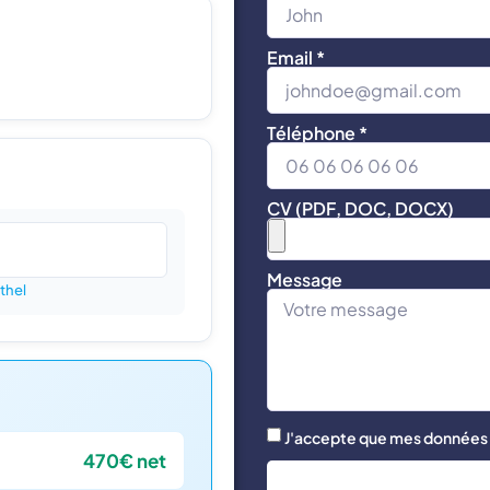
Email *
Téléphone *
CV (PDF, DOC, DOCX)
Message
thel
J'accepte que mes données s
470€ net