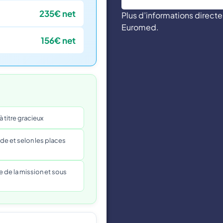
235€ net
Plus d’informations direc
Euromed.
156€ net
à titre gracieux
de et selon les places
e de la mission et sous