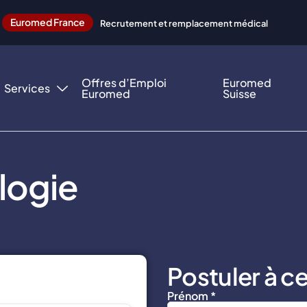
Euromed France
Recrutement et remplacement médical
Offres d’Emploi
Euromed
Services
Euromed
Suisse
logie
Postuler à ce
Prénom *