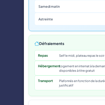
Samedi matin
Astreinte
Défraiements
Repas
Self le midi, plateau repas le soir 
Hébergement
Logement en internat à la deman
disponibles à titre gratuit
Transport
Plafonnés en fonction de la duré
justificatif